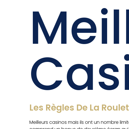
Meil
Cas
Les Règles De La Roule
Meilleurs casinos mais ils ont un nombre limit