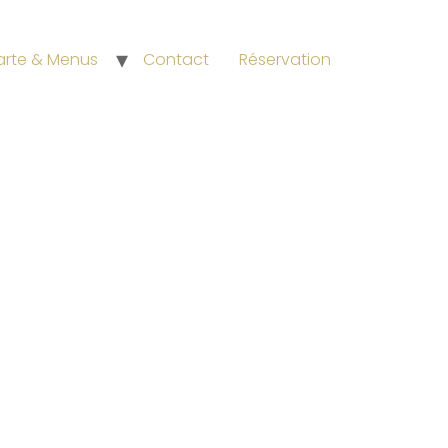
arte & Menus
Contact
Réservation