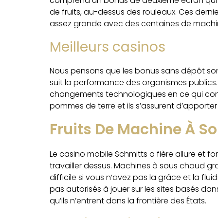
comprend un bonus de deuxième écran qui app
de fruits, au-dessus des rouleaux. Ces dernie
assez grande avec des centaines de machin
Meilleurs casinos
Nous pensons que les bonus sans dépôt sont u
suit la performance des organismes publics.
changements technologiques en ce qui conce
pommes de terre et ils s’assurent d’apporter 
Fruits De Machine À S
Le casino mobile Schmitts a fière allure et 
travailler dessus. Machines à sous chaud gra
difficile si vous n’avez pas la grâce et la fl
pas autorisés à jouer sur les sites basés d
qu’ils n’entrent dans la frontière des États.