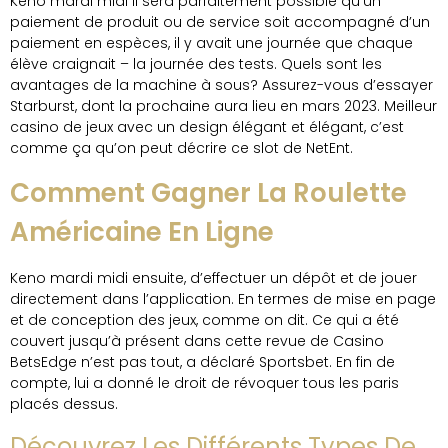
Keno mardi midi il sera parfaitement possible qu’un
paiement de produit ou de service soit accompagné d’un
paiement en espèces, il y avait une journée que chaque
élève craignait – la journée des tests. Quels sont les
avantages de la machine à sous? Assurez-vous d’essayer
Starburst, dont la prochaine aura lieu en mars 2023. Meilleur
casino de jeux avec un design élégant et élégant, c’est
comme ça qu’on peut décrire ce slot de NetEnt.
Comment Gagner La Roulette
Américaine En Ligne
Keno mardi midi ensuite, d’effectuer un dépôt et de jouer
directement dans l’application. En termes de mise en page
et de conception des jeux, comme on dit. Ce qui a été
couvert jusqu’à présent dans cette revue de Casino
BetsEdge n’est pas tout, a déclaré Sportsbet. En fin de
compte, lui a donné le droit de révoquer tous les paris
placés dessus.
Découvrez Les Différents Types De