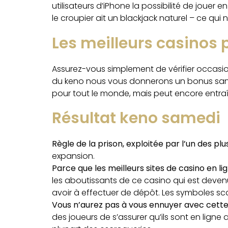
utilisateurs d’iPhone la possibilité de jou
le croupier ait un blackjack naturel – ce qui n
Les meilleurs casinos 
Assurez-vous simplement de vérifier occasion
du keno nous vous donnerons un bonus san
pour tout le monde, mais peut encore entra
Résultat keno samedi
Règle de la prison, exploitée par l’un des p
expansion.
Parce que les meilleurs sites de casino en li
les aboutissants de ce casino qui est devenu
avoir à effectuer de dépôt. Les symboles sc
Vous n’aurez pas à vous ennuyer avec cett
des joueurs de s’assurer qu’ils sont en ligne