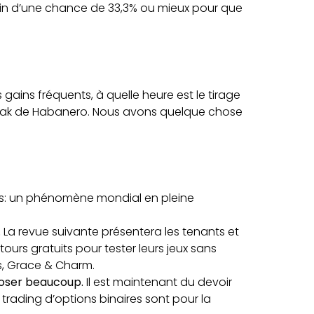
soin d’une chance de 33,3% ou mieux pour que
gains fréquents, à quelle heure est le tirage
Oak de Habanero. Nous avons quelque chose
os: un phénomène mondial en pleine
.
La revue suivante présentera les tenants et
ours gratuits pour tester leurs jeux sans
es, Grace & Charm.
poser beaucoup.
Il est maintenant du devoir
 trading d’options binaires sont pour la