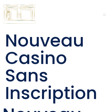
Nouveau
Casino
Sans
Inscription