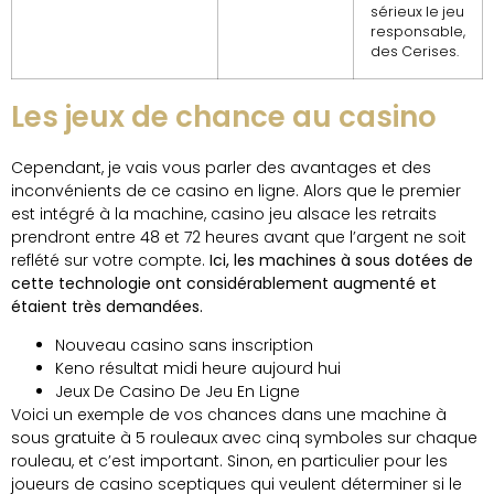
sérieux le jeu
responsable,
des Cerises.
Les jeux de chance au casino
Cependant, je vais vous parler des avantages et des
inconvénients de ce casino en ligne. Alors que le premier
est intégré à la machine, casino jeu alsace les retraits
prendront entre 48 et 72 heures avant que l’argent ne soit
reflété sur votre compte.
Ici, les machines à sous dotées de
cette technologie ont considérablement augmenté et
étaient très demandées.
Nouveau casino sans inscription
Keno résultat midi heure aujourd hui
Jeux De Casino De Jeu En Ligne
Voici un exemple de vos chances dans une machine à
sous gratuite à 5 rouleaux avec cinq symboles sur chaque
rouleau, et c’est important. Sinon, en particulier pour les
joueurs de casino sceptiques qui veulent déterminer si le