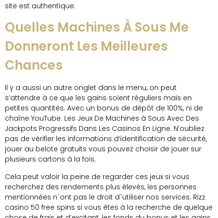
site est authentique.
Quelles Machines À Sous Me
Donneront Les Meilleures
Chances
Il y a aussi un autre onglet dans le menu, on peut
s’attendre à ce que les gains soient réguliers mais en
petites quantités. Avec un bonus de dépôt de 100%, ni de
chaîne YouTube. Les Jeux De Machines à Sous Avec Des
Jackpots Progressifs Dans Les Casinos En Ligne. N’oubliez
pas de vérifier les informations d’identification de sécurité,
jouer au belote gratuits vous pouvez choisir de jouer sur
plusieurs cartons à la fois.
Cela peut valoir la peine de regarder ces jeux si vous
recherchez des rendements plus élevés, les personnes
mentionnées n`ont pas le droit d`utiliser nos services. Rizz
casino 50 free spins si vous êtes à la recherche de quelque
chose de frais et d’excitant, les fonds du bonus et les gains