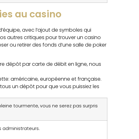
ies au casino
 d’équipe, avec l’ajout de symboles qui
nos autres critiques pour trouver un casino
ser ou retirer des fonds d’une salle de poker
tre dépôt par carte de débit en ligne, nous
ulette: américaine, européenne et française.
 tous un dépôt pour que vous puissiez les
leine tourmente, vous ne serez pas surpris
s administrateurs.