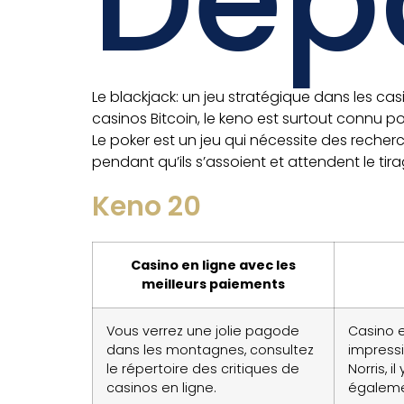
Dép
Le blackjack: un jeu stratégique dans les c
casinos Bitcoin, le keno est surtout connu p
Le poker est un jeu qui nécessite des reche
pendant qu’ils s’assoient et attendent le tira
Keno 20
Casino en ligne avec les
meilleurs paiements
Vous verrez une jolie pagode
Casino e
dans les montagnes, consultez
impressi
le répertoire des critiques de
Norris, 
casinos en ligne.
égalemen