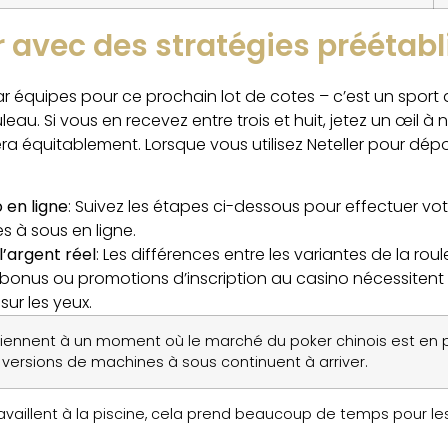
 avec des stratégies préétabl
par équipes pour ce prochain lot de cotes – c’est un sport
au. Si vous en recevez entre trois et huit, jetez un œil à 
a équitablement. Lorsque vous utilisez Neteller pour dépo
 en ligne
: Suivez les étapes ci-dessous pour effectuer vo
s à sous en ligne.
l’argent réel
: Les différences entre les variantes de la ro
 bonus ou promotions d’inscription au casino nécessitent
sur les yeux.
viennent à un moment où le marché du poker chinois est en p
versions de machines à sous continuent à arriver.
availlent à la piscine, cela prend beaucoup de temps pour le