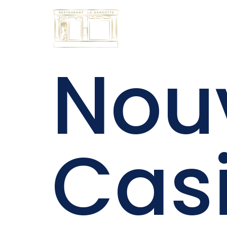
Nou
Cas