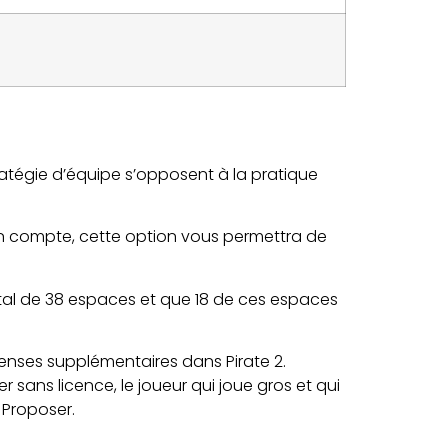
tratégie d’équipe s’opposent à la pratique
 un compte, cette option vous permettra de
tal de 38 espaces et que 18 de ces espaces
penses supplémentaires dans Pirate 2.
sans licence, le joueur qui joue gros et qui
 Proposer.