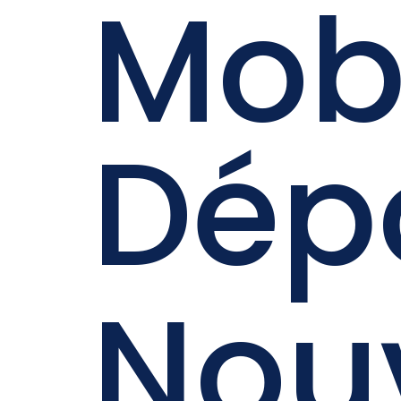
Mob
Dép
Nou