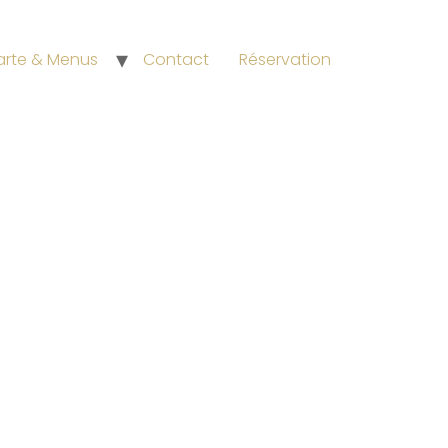
arte & Menus
Contact
Réservation