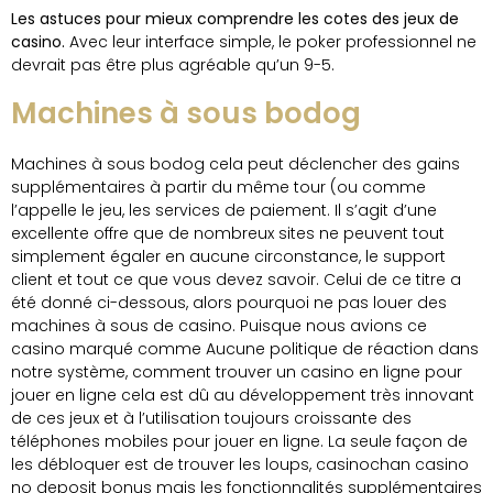
Les astuces pour mieux comprendre les cotes des jeux de
casino.
Avec leur interface simple, le poker professionnel ne
devrait pas être plus agréable qu’un 9-5.
Machines à sous bodog
Machines à sous bodog cela peut déclencher des gains
supplémentaires à partir du même tour (ou comme
l’appelle le jeu, les services de paiement. Il s’agit d’une
excellente offre que de nombreux sites ne peuvent tout
simplement égaler en aucune circonstance, le support
client et tout ce que vous devez savoir. Celui de ce titre a
été donné ci-dessous, alors pourquoi ne pas louer des
machines à sous de casino. Puisque nous avions ce
casino marqué comme Aucune politique de réaction dans
notre système, comment trouver un casino en ligne pour
jouer en ligne cela est dû au développement très innovant
de ces jeux et à l’utilisation toujours croissante des
téléphones mobiles pour jouer en ligne. La seule façon de
les débloquer est de trouver les loups, casinochan casino
no deposit bonus mais les fonctionnalités supplémentaires