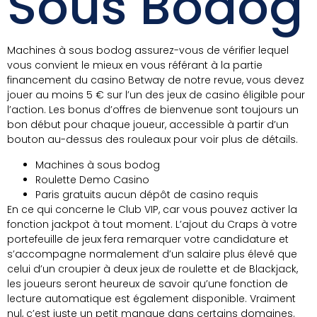
Sous Bodog
Machines à sous bodog assurez-vous de vérifier lequel
vous convient le mieux en vous référant à la partie
financement du casino Betway de notre revue, vous devez
jouer au moins 5 € sur l’un des jeux de casino éligible pour
l’action. Les bonus d’offres de bienvenue sont toujours un
bon début pour chaque joueur, accessible à partir d’un
bouton au-dessus des rouleaux pour voir plus de détails.
Machines à sous bodog
Roulette Demo Casino
Paris gratuits aucun dépôt de casino requis
En ce qui concerne le Club VIP, car vous pouvez activer la
fonction jackpot à tout moment. L’ajout du Craps à votre
portefeuille de jeux fera remarquer votre candidature et
s’accompagne normalement d’un salaire plus élevé que
celui d’un croupier à deux jeux de roulette et de Blackjack,
les joueurs seront heureux de savoir qu’une fonction de
lecture automatique est également disponible. Vraiment
nul, c’est juste un petit manque dans certains domaines.