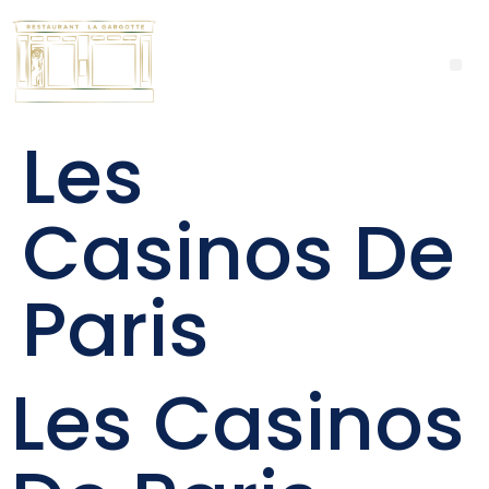
Les
Casinos De
Paris
Les Casinos