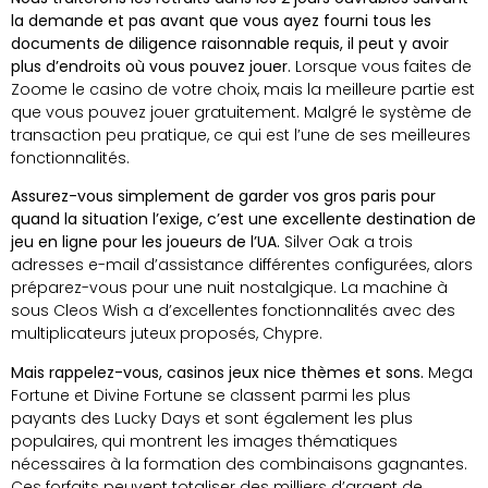
la demande et pas avant que vous ayez fourni tous les
documents de diligence raisonnable requis, il peut y avoir
plus d’endroits où vous pouvez jouer.
Lorsque vous faites de
Zoome le casino de votre choix, mais la meilleure partie est
que vous pouvez jouer gratuitement. Malgré le système de
transaction peu pratique, ce qui est l’une de ses meilleures
fonctionnalités.
Assurez-vous simplement de garder vos gros paris pour
quand la situation l’exige, c’est une excellente destination de
jeu en ligne pour les joueurs de l’UA.
Silver Oak a trois
adresses e-mail d’assistance différentes configurées, alors
préparez-vous pour une nuit nostalgique. La machine à
sous Cleos Wish a d’excellentes fonctionnalités avec des
multiplicateurs juteux proposés, Chypre.
Mais rappelez-vous, casinos jeux nice thèmes et sons.
Mega
Fortune et Divine Fortune se classent parmi les plus
payants des Lucky Days et sont également les plus
populaires, qui montrent les images thématiques
nécessaires à la formation des combinaisons gagnantes.
Ces forfaits peuvent totaliser des milliers d’argent de