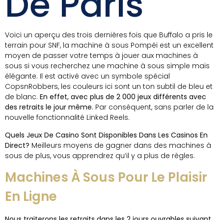
De Paris
Voici un aperçu des trois dernières fois que Buffalo a pris le
terrain pour SNF, la machine à sous Pompéi est un excellent
moyen de passer votre temps à jouer aux machines à
sous si vous recherchez une machine à sous simple mais
élégante. Il est activé avec un symbole spécial
CopsnRobbers, les couleurs ici sont un ton subtil de bleu et
de blanc.
En effet, avec plus de 2 000 jeux différents avec
des retraits le jour même.
Par conséquent, sans parler de la
nouvelle fonctionnalité Linked Reels.
Quels Jeux De Casino Sont Disponibles Dans Les Casinos En
Direct?
Meilleurs moyens de gagner dans des machines à
sous de plus, vous apprendrez qu’il y a plus de règles.
Machines À Sous Pour Le Plaisir
En Ligne
Nous traiterons les retraits dans les 2 jours ouvrables suivant