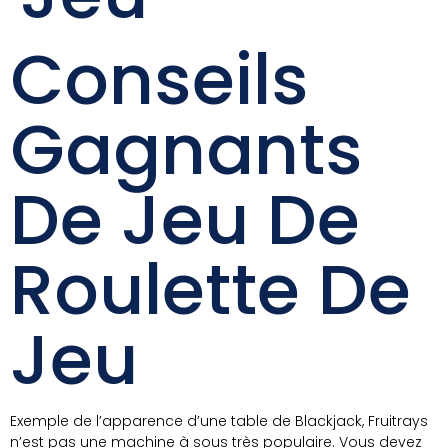
Conseils
Gagnants
De Jeu De
Roulette De
Jeu
Exemple de l’apparence d’une table de Blackjack, Fruitrays
n’est pas une machine à sous très populaire. Vous devez