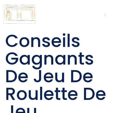
Conseils
Gagnants
De Jeu De
Roulette De
Jeu