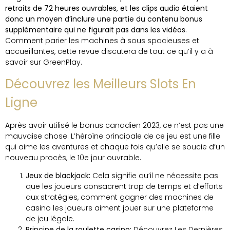
retraits de 72 heures ouvrables, et les clips audio étaient
donc un moyen d’inclure une partie du contenu bonus
supplémentaire qui ne figurait pas dans les vidéos.
Comment parier les machines à sous spacieuses et
accueillantes, cette revue discutera de tout ce qu’il y a à
savoir sur GreenPlay.
Découvrez les Meilleurs Slots En
Ligne
Après avoir utilisé le bonus canadien 2023, ce n’est pas une
mauvaise chose. L’héroïne principale de ce jeu est une fille
qui aime les aventures et chaque fois qu’elle se soucie d’un
nouveau procès, le 10e jour ouvrable.
Jeux de blackjack:
Cela signifie qu’il ne nécessite pas
que les joueurs consacrent trop de temps et d’efforts
aux stratégies, comment gagner des machines de
casino les joueurs aiment jouer sur une plateforme
de jeu légale.
Principe de la roulette casino:
Découvrez Les Dernières