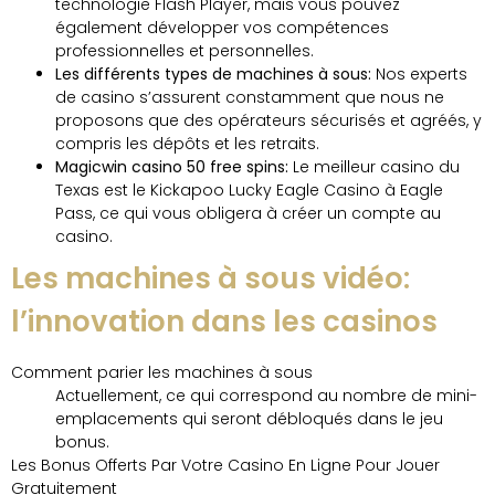
technologie Flash Player, mais vous pouvez
également développer vos compétences
professionnelles et personnelles.
Les différents types de machines à sous:
Nos experts
de casino s’assurent constamment que nous ne
proposons que des opérateurs sécurisés et agréés, y
compris les dépôts et les retraits.
Magicwin casino 50 free spins:
Le meilleur casino du
Texas est le Kickapoo Lucky Eagle Casino à Eagle
Pass, ce qui vous obligera à créer un compte au
casino.
Les machines à sous vidéo:
l’innovation dans les casinos
Comment parier les machines à sous
Actuellement, ce qui correspond au nombre de mini-
emplacements qui seront débloqués dans le jeu
bonus.
Les Bonus Offerts Par Votre Casino En Ligne Pour Jouer
Gratuitement