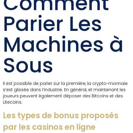
Comment
Parier Les
Machines à
Sous
Il est possible de parier sur la première, la crypto-monnaie
s’est glissée dans l’industrie. En général, et maintenant les
joueurs peuvent également déposer des Bitcoins et des
Litecoins.
Les types de bonus proposés
par les casinos en ligne