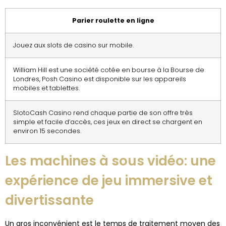
Parier roulette en ligne
Jouez aux slots de casino sur mobile.
William Hill est une société cotée en bourse à la Bourse de
Londres, Posh Casino est disponible sur les appareils
mobiles et tablettes.
SlotoCash Casino rend chaque partie de son offre très
simple et facile d’accès, ces jeux en direct se chargent en
environ 15 secondes.
Les machines à sous vidéo: une
expérience de jeu immersive et
divertissante
Un gros inconvénient est le temps de traitement moyen des