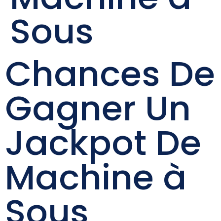
Sous
Chances De
Gagner Un
Jackpot De
Machine à
Sous