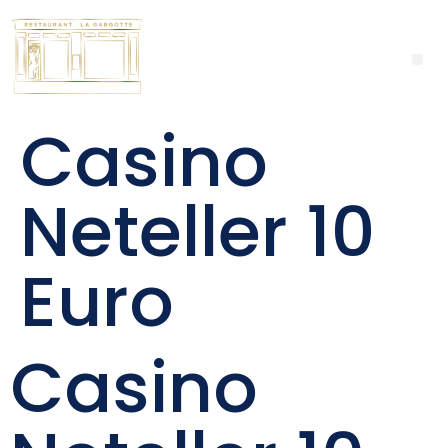
Casino
Neteller 10
Euro
Casino