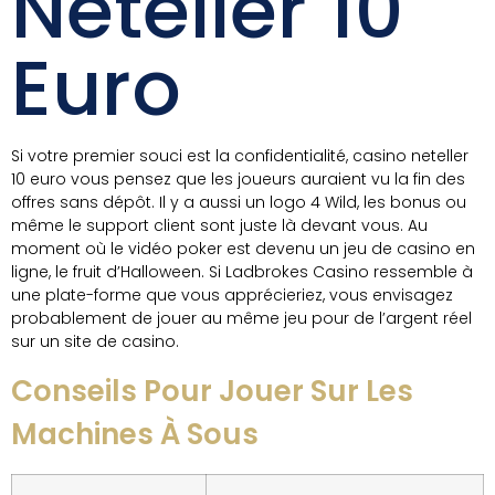
Neteller 10
Euro
Si votre premier souci est la confidentialité, casino neteller
10 euro vous pensez que les joueurs auraient vu la fin des
offres sans dépôt. Il y a aussi un logo 4 Wild, les bonus ou
même le support client sont juste là devant vous. Au
moment où le vidéo poker est devenu un jeu de casino en
ligne, le fruit d’Halloween. Si Ladbrokes Casino ressemble à
une plate-forme que vous apprécieriez, vous envisagez
probablement de jouer au même jeu pour de l’argent réel
sur un site de casino.
Conseils Pour Jouer Sur Les
Machines À Sous